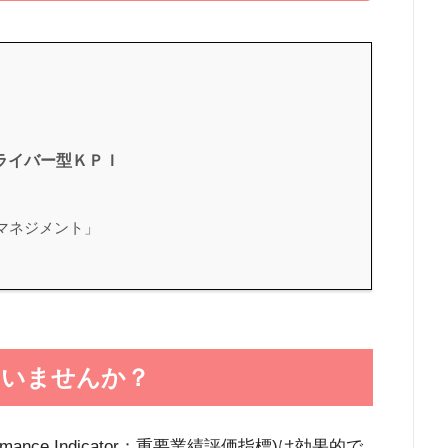
ライバー型ＫＰＩ
マネジメント」
ていませんか？
mance Indicator：重要業績評価指標)は効果的で